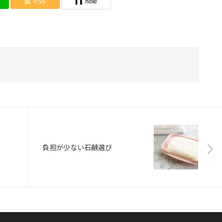
RSS
note
負担が少ない石鹸選び