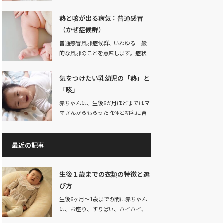
が赤ちゃんである…
熱と咳が出る病気：普通感冒
（かぜ症候群）
普通感冒風邪症候群、いわゆる一般
的な風邪のことを意味します。症状
は、くしゃみ、鼻…
気をつけたい乳幼児の「熱」と
「咳」
赤ちゃんは、生後6か月ほどまではマ
マさんからもらった抗体と初乳に含
まれる成分によ…
最近の記事
生後１歳までの衣類の特徴と選
び方
生後6ヶ月～1歳までの間に赤ちゃん
は、お座り、ずりばい、ハイハイ、
つかまり立ち、…