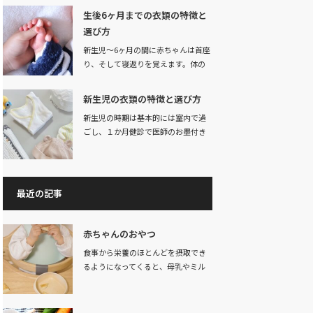
生後6ヶ月までの衣類の特徴と
選び方
新生児～6ヶ月の間に赤ちゃんは首座
り、そして寝返りを覚えます。体の
発達と共に動か…
新生児の衣類の特徴と選び方
新生児の時期は基本的には室内で過
ごし、１か月健診で医師のお墨付き
をもらうまではで…
最近の記事
赤ちゃんのおやつ
食事から栄養のほとんどを摂取でき
るようになってくると、母乳やミル
クは心を落ち着か…